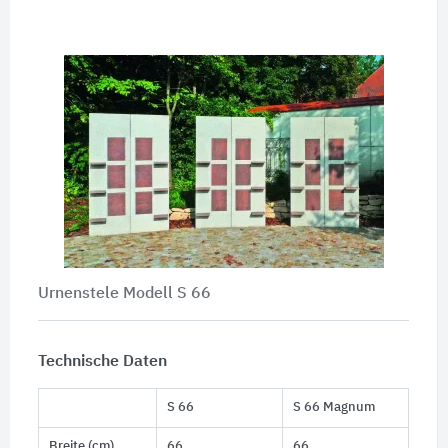
Urnenstele Modell S 66
Technische Daten
S 66
S 66 Magnum
Breite (cm)
66
66