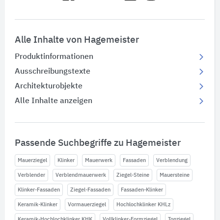
Alle Inhalte von Hagemeister
Produktinformationen
Ausschreibungstexte
Architekturobjekte
Alle Inhalte anzeigen
Passende Suchbegriffe zu Hagemeister
Mauerziegel
Klinker
Mauerwerk
Fassaden
Verblendung
Verblender
Verblendmauerwerk
Ziegel-Steine
Mauersteine
Klinker-Fassaden
Ziegel-Fassaden
Fassaden-Klinker
Keramik-Klinker
Vormauerziegel
Hochlochklinker KHLz
Keramik-Hochlochklinker KHK
Vollklinker-Formziegel
Tonziegel