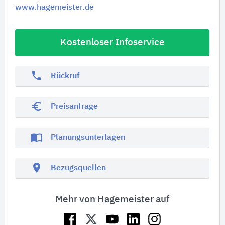
www.hagemeister.de
Kostenloser Infoservice
phone
Rückruf
euro_symbol
Preisanfrage
import_contacts
Planungsunterlagen
location_on
Bezugsquellen
Mehr von Hagemeister auf