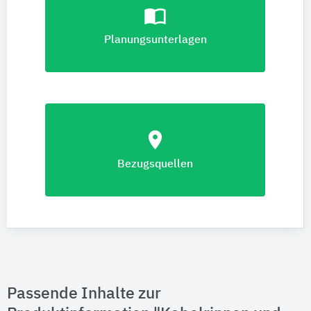
import_contacts
Planungsunterlagen
location_on
Bezugsquellen
Passende Inhalte zur