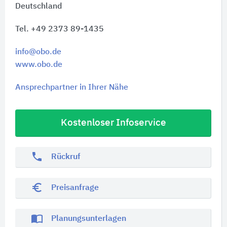
Deutschland
Tel. +49 2373 89-1435
info@obo.de
www.obo.de
Ansprechpartner in Ihrer Nähe
Kostenloser Infoservice
phone
Rückruf
euro_symbol
Preisanfrage
import_contacts
Planungsunterlagen