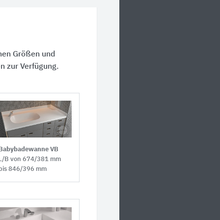
enen Größen und
en zur Verfügung.
Babybadewanne VB
L/B von 674/381 mm
bis 846/396 mm