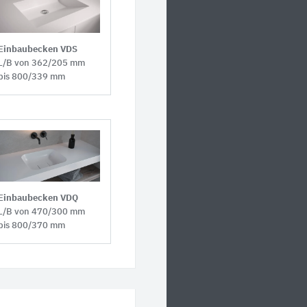
Einbaubecken VDS
L/B von 362/205 mm
bis 800/339 mm
Einbaubecken VDQ
L/B von 470/300 mm
bis 800/370 mm