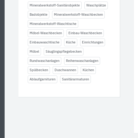
Mineralwerkstoff-Sanitärobjekte
Waschplätze
Badobjekte
Mineralwerkstoff-Waschbecken
Mineralwerkstoff-Waschtische
Möbel-Waschbecken
Einbau-Waschbecken
Einbauwaschtische
Küche
Einrichtungen
Möbel
Säuglingspflegebecken
Rundwaschanlagen
Reihenwaschanlagen
Spülbecken
Duschwannen
Küchen
Ablaufgarnituren
Sanitärarmaturen