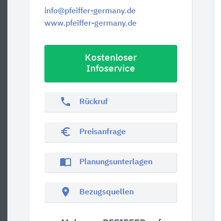
info@pfeiffer-germany.de
www.pfeiffer-germany.de
Kostenloser
Infoservice
phone
Rückruf
euro_symbol
Preisanfrage
import_contacts
Planungsunterlagen
location_on
Bezugsquellen