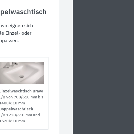
ppelwaschtisch
avo eignen sich
le Einzel- oder
anpassen.
Einzelwaschtisch Bravo
L/B von 700/610 mm
bis
1400/610 mm
Doppelwaschtisch
L/B 1220/610 mm
und
1520/610 mm