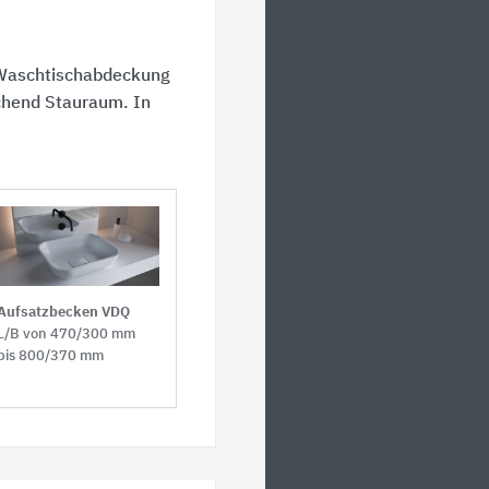
n Waschtischabdeckung
chend Stauraum. In
Aufsatzbecken VDQ
L/B von 470/300 mm
bis 800/370 mm