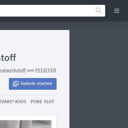
d
toff
ralwerkstoff
von
PFEIFFER
Galerie
starten
VIVARI® KIDS
PURE SLOT