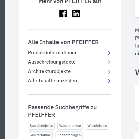
Mehr von PFEIFFER auf
M
P
Alle Inhalte von PFEIFFER
f
Produktinformationen
e
Ausschreibungstexte
Architekturobjekte
Alle Inhalte anzeigen
Passende Suchbegriffe zu
PFEIFFER
Sanitärobjekte
Waschbecken
Waschtische
Sanitärräume
Sanitäranlagen