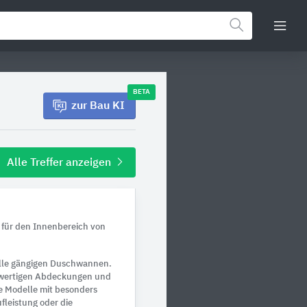
BETA
zur Bau KI
Alle Treffer anzeigen
 für den Innenbereich von
alle gängigen Duschwannen.
chwertigen Abdeckungen und
le Modelle mit besonders
fleistung oder die