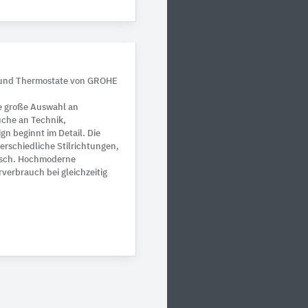
 und Thermostate von GROHE
ie große Auswahl an
üche an Technik,
gn beginnt im Detail. Die
rschiedliche Stilrichtungen,
ssisch. Hochmoderne
verbrauch bei gleichzeitig