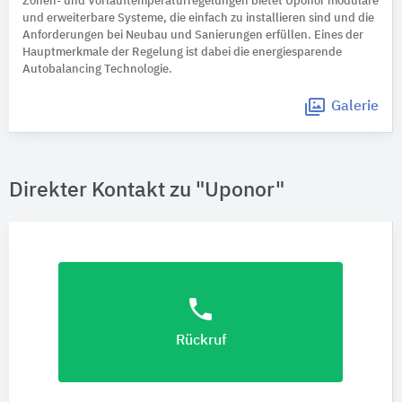
Zonen- und Vorlauftemperaturregelungen bietet Uponor modulare
und erweiterbare Systeme, die einfach zu installieren sind und die
Anforderungen bei Neubau und Sanierungen erfüllen. Eines der
Hauptmerkmale der Regelung ist dabei die energiesparende
Autobalancing Technologie.
Galerie
Direkter Kontakt zu "Uponor"
phone
Rückruf