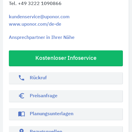
Tel. +49 3222 1090866
kundenservice@uponor.com
www.uponor.com/de-de
Ansprechpartner in Ihrer Nähe
Kostenloser Infoservice
phone
Rückruf
euro_symbol
Preisanfrage
import_contacts
Planungsunterlagen
location_on
Bezugsquellen