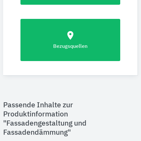
location_on
Bezugsquellen
Passende Inhalte zur
Produktinformation
"Fassadengestaltung und
Fassadendämmung"