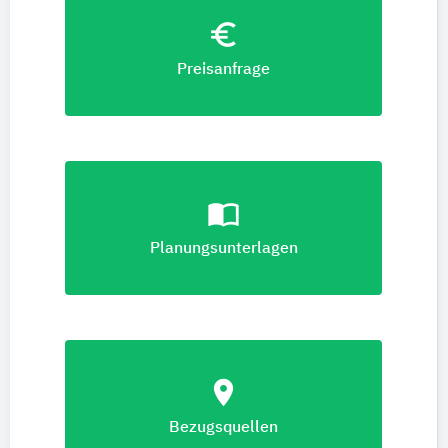
euro_symbol
Preisanfrage
import_contacts
Planungsunterlagen
location_on
Bezugsquellen