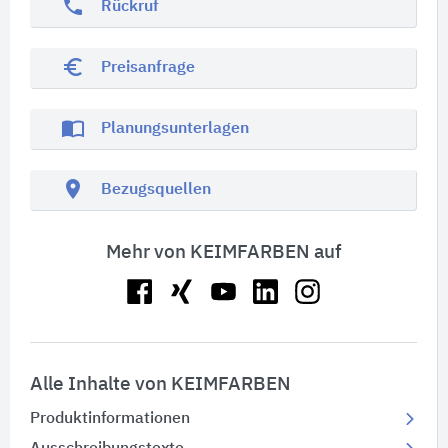
phone
Rückruf
euro_symbol
Preisanfrage
import_contacts
Planungsunterlagen
location_on
Bezugsquellen
Mehr von KEIMFARBEN auf
Alle Inhalte von KEIMFARBEN
Produktinformationen