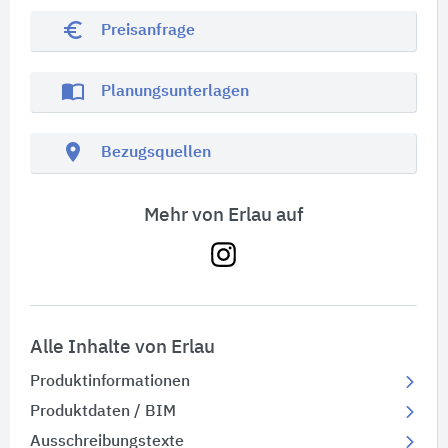
euro_symbol
Preisanfrage
import_contacts
Planungsunterlagen
location_on
Bezugsquellen
Mehr von Erlau auf
Alle Inhalte von Erlau
Produktinformationen
Produktdaten / BIM
Ausschreibungstexte