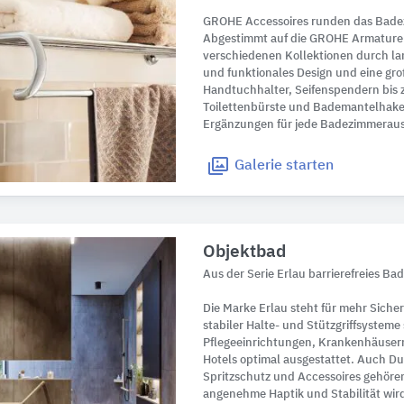
GROHE Accessoires runden das Bade
Abgestimmt auf die GROHE Armaturen
verschiedenen Kollektionen durch la
und funktionales Design und eine gr
Handtuchhalter, Seifenspendern bis
Toilettenbürste und Bademantelhake
Ergänzungen für jede Badezimmeraus
Galerie
starten
Objektbad
Aus der Serie Erlau barrierefreies Ba
Die Marke Erlau steht für mehr Siche
stabiler Halte- und Stützgriffsysteme
Pflegeeinrichtungen, Krankenhäuse
Hotels optimal ausgestattet. Auch D
Spritzschutz und Accessoires gehören
angenehme Haptik und Stabilität wird