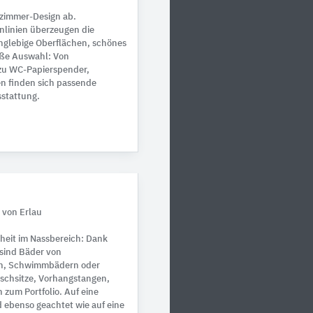
zimmer-Design ab.
linien überzeugen die
nglebige Oberflächen, schönes
oße Auswahl: Von
 zu WC-Papierspender,
n finden sich passende
stattung.
d von Erlau
rheit im Nassbereich: Dank
 sind Bäder von
rn, Schwimmbädern oder
uschsitze, Vorhangstangen,
 zum Portfolio. Auf eine
 ebenso geachtet wie auf eine