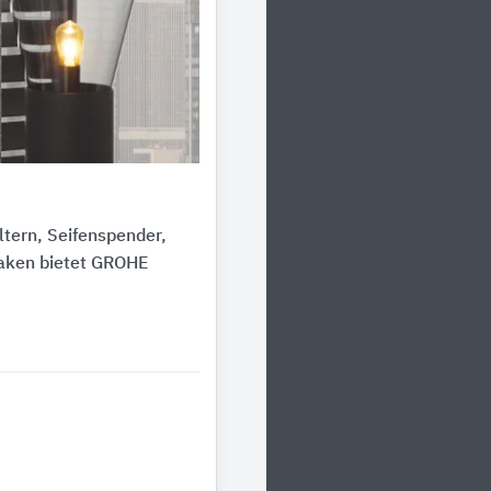
tern, Seifenspender,
haken bietet GROHE