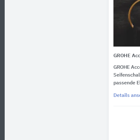
GROHE Acce
GROHE Acce
Seifenscha
passende E
Details an