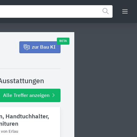
BETA
zur Bau KI
Ausstattungen
Alle Treffer anzeigen
n, Handtuchhalter,
nituren
d von Erlau