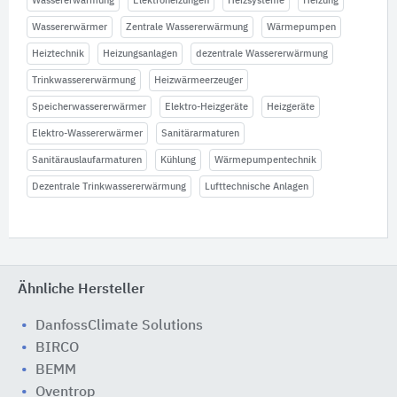
Wassererwärmung
Elektroheizungen
Heizsysteme
Heizung
Wassererwärmer
Zentrale Wassererwärmung
Wärmepumpen
Heiztechnik
Heizungsanlagen
dezentrale Wassererwärmung
Trinkwassererwärmung
Heizwärmeerzeuger
Speicherwassererwärmer
Elektro-Heizgeräte
Heizgeräte
Elektro-Wassererwärmer
Sanitärarmaturen
Sanitärauslaufarmaturen
Kühlung
Wärmepumpentechnik
Dezentrale Trinkwassererwärmung
Lufttechnische Anlagen
Ähnliche Hersteller
DanfossClimate Solutions
BIRCO
BEMM
Oventrop