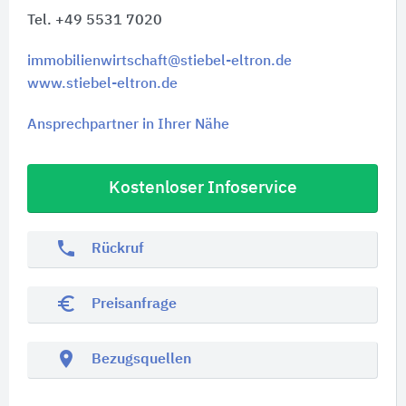
Tel. +49 5531 7020
immobilienwirtschaft@stiebel-eltron.de
www.stiebel-eltron.de
Ansprechpartner in Ihrer Nähe
Kostenloser Infoservice
phone
Rückruf
euro_symbol
Preisanfrage
location_on
Bezugsquellen