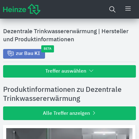
Dezentrale Trinkwassererwärmung
|
Hersteller
und Produktinformationen
BETA
zur Bau KI
Treffer auswählen
Alle Treffer zu
Produktinformationen zu Dezentrale
Hersteller
Trinkwassererwärmung
Alle Treffer anzeigen
Produktinformationen
Produktdaten