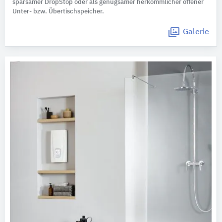
sparsamer DropStop oder als genügsamer herkömmlicher offener
Unter- bzw. Übertischspeicher.
Galerie