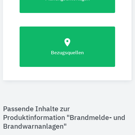
location_on
Bezugsquellen
Passende Inhalte zur
Produktinformation "Brandmelde- und
Brandwarnanlagen"