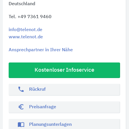
Deutschland
Tel. +49 7361 9460
info@telenot.de
www.telenot.de
Ansprechpartner in Ihrer Nähe
Kostenloser Infoservice
phone
Rückruf
euro_symbol
Preisanfrage
import_contacts
Planungsunterlagen