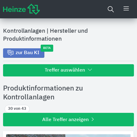
Kontrollanlagen
|
Hersteller und
Produktinformationen
BETA
zur Bau KI
Treffer auswählen
Alle Treffer zu
Produktinformationen zu
Hersteller
Kontrollanlagen
30 von 43
Produktinformationen
Alle Treffer anzeigen
Produktdaten