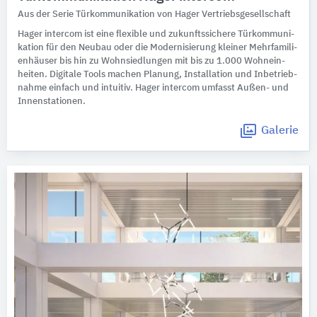
Aus der Serie Türkommunikation von Hager Vertriebsgesellschaft
Hager intercom ist eine flexible und zukunfts­si­chere Türkom­mu­ni­
ka­tion für den Neubau oder die Moder­ni­sierung kleiner Mehr­fa­mi­li­
en­häuser bis hin zu Wohn­sied­lungen mit bis zu 1.000 Wohn­ein­
heiten. Digitale Tools machen Planung, Instal­la­tion und Inbe­trieb­
nahme einfach und intuitiv. Hager intercom umfasst Außen- und
Innenstationen.
Galerie