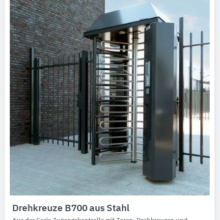
Ausschreibungstexte
CAD-Details
Architekturobjekte
Expertenprofile
Drehkreuze B700 aus Stahl