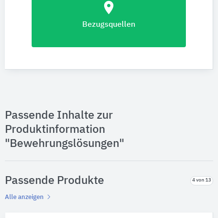
location_on
Bezugsquellen
Passende Inhalte zur
Produktinformation
"Bewehrungslösungen"
Passende Produkte
4 von 13
Alle anzeigen