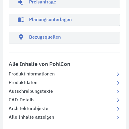
euro_symbol
Preisanfrage
import_contacts
Planungsunterlagen
location_on
Bezugsquellen
Alle Inhalte von PohlCon
Produktinformationen
Produktdaten
Ausschreibungstexte
CAD-Details
Architekturobjekte
Alle Inhalte anzeigen