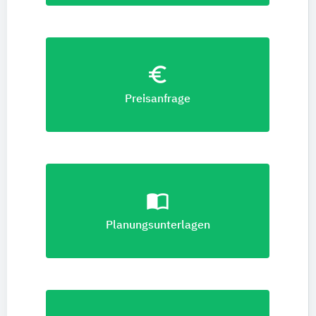
euro_symbol
Preisanfrage
import_contacts
Planungsunterlagen