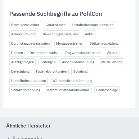
Passende Suchbegriffe zu PohlCon
Einzelkonsolanker
Gerätedosen
Installationskanalkonsolen
Ankerschrauben
Bewehrungsanschlüsse
Anker
Durchstanzbewehrungen
Montageschienen
Stützenausbildung
Decken
Ortbetonbauweise
Tragwerkskonstruktion
Wände
Aufzuganlagen
Leitungen
Anschlussausbildung
Weiße Wanne
Befestigung
Fugenabdichtungen
Schalung
Unterflurinstallationen
Wärmebrückendämmung
Schallentkopplung
Unterflurinstallationskanäle
Baubeschläge
Ähnliche Hersteller
fischerwerke