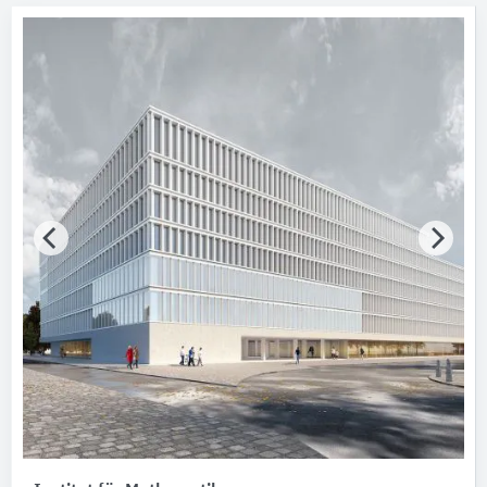
Bundesland
Bitte auswählen
AWARD Jahr
Bitte auswählen
AWARD Typ
Bitte auswählen
AWARD Auszeichnung
Bitte auswählen
Hersteller
PohlCon
Gebäude
Bitte auswählen