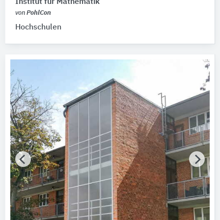
Institut für Mathematik
von
PohlCon
Fertigstellung (Jahr)
Hochschulen
Bitte wählen…
Baumaßnahme
Bitte auswählen
Tragwerkskonstruktion
Bitte auswählen
Vollgeschosse
Bitte auswählen
Energiestandard
Bitte auswählen
Zertifikate für Nachhaltigkeit