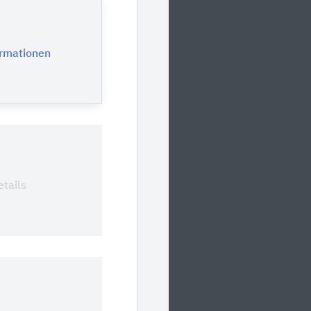
ormationen
0
tails
0