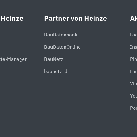
 Heinze
Partner von Heinze
Ak
BauDatenbank
Fa
BauDatenOnline
In
xte-Manager
BauNetz
Pin
baunetz id
Li
Vi
Yo
Po