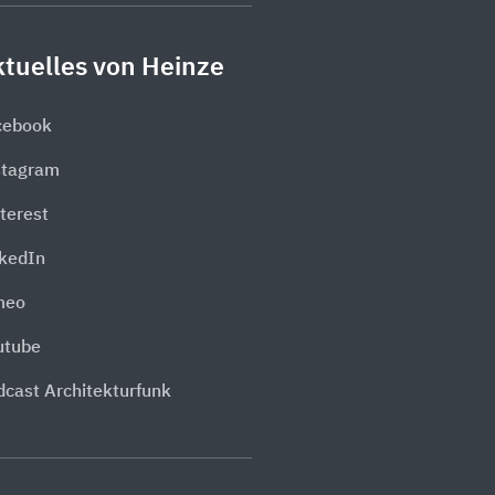
tuelles von Heinze
cebook
stagram
terest
nkedIn
meo
utube
dcast Architekturfunk