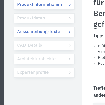
fü
Produktinformationen
Be
Produktdaten
ge
Ausschreibungstexte
Tipps
CAD-Details
Prüf
Vers
Prob
Architekturobjekte
Redu
Expertenprofile
Treff
ander