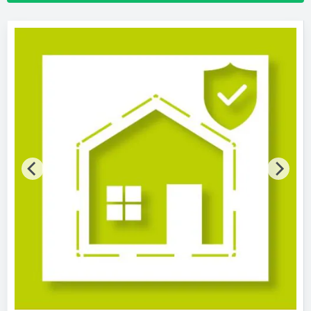
Hersteller
Telenot Electronic
Marken
Bitte auswählen
Produktkategorie
Einzelteile für Einbruch-Meldeanlagen
Übertragungseinrichtungen für Einbruchmeldeanlagen
7