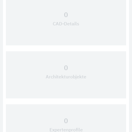
0
CAD-Details
0
Architekturobjekte
0
Expertenprofile