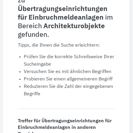
zu
Produktinformationen
Übertragungseinrichtungen
für Einbruchmeldeanlagen
im
Produktdaten
Bereich
Architekturobjekte
gefunden.
Ausschreibungstexte
Tipps, die Ihnen die Suche erleichtern:
CAD-Details
Prüfen Sie die korrekte Schreibweise Ihrer
Sucheingabe
Architekturobjekte
Versuchen Sie es mit ähnlichen Begriffen
Probieren Sie einen allgemeineren Begriff
Reduzieren Sie die Zahl der eingegebenen
Expertenprofile
Begriffe
Treffer für Übertragungseinrichtungen für
Einbruchmeldeanlagen in anderen