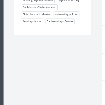
Schwingflügeldachfenster
Tageslichtnutzung
Dachfenster-Eindeckrahmen
Einfacheindeckrahmen
Notausstiegfunktion
Ausstiegsfenster
Dachausstiegs-Fenster