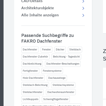
CAD-Details
Architekturobjekte
Alle Inhalte anzeigen
Passende Suchbegriffe zu
FAKRO Dachfenster
Dachfenster
Fenster
Dächer
Steildach
Z
Dachfenster-Zubehör
Belichtung - Tageslicht
S
Dachbelichtung
Dachfenster-Beschattungen
Fertigfenster
Fenstersysteme
Holz-Dachfenster
Dachausstiege
Steildach-Belichtung
Steildachsysteme
Steildachfenster
Dachwohnraumfenster
Lichtkuppeln
Schwingflügelfenster