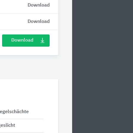
Download
Download
Download
iegelschächte
eslicht