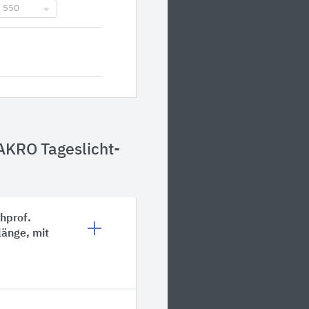
550
AKRO Tageslicht-
hprof.
änge, mit