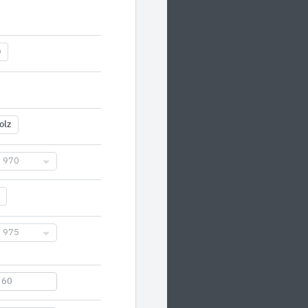
)
olz
970
975