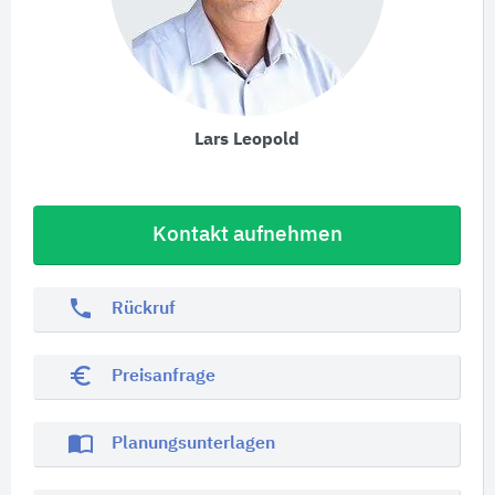
Lars Leopold
Kontakt aufnehmen
phone
Rückruf
euro_symbol
Preisanfrage
import_contacts
Planungsunterlagen