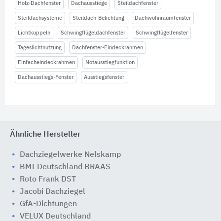
Holz-Dachfenster
Dachausstiege
Steildachfenster
Steildachsysteme
Steildach-Belichtung
Dachwohnraumfenster
Lichtkuppeln
Schwingflügeldachfenster
Schwingflügelfenster
Tageslichtnutzung
Dachfenster-Eindeckrahmen
Einfacheindeckrahmen
Notausstiegfunktion
Dachausstiegs-Fenster
Ausstiegsfenster
Ähnliche Hersteller
Dachziegelwerke Nelskamp
BMI Deutschland BRAAS
Roto Frank DST
Jacobi Dachziegel
GfA-Dichtungen
VELUX Deutschland