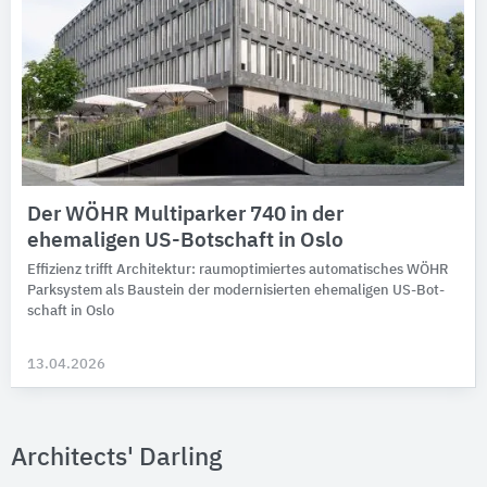
Der WÖHR Multiparker 740 in der
ehemaligen US-Botschaft in Oslo
Effizienz trifft Archi­tek­tur: raum­opti­miertes auto­ma­tisches WÖHR
Park­system als Bau­stein der moder­ni­sierten ehe­maligen US-Bot­
schaft in Oslo
13.04.2026
Architects' Darling