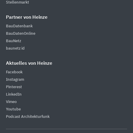
Stellenmarkt
Partner von Heinze
BauDatenbank
BauDatenOnline
BauNetz
baunetz id
Aktuelles von Heinze
Facebook
Instagram
Pinterest
LinkedIn
Vimeo
Youtube
Podcast Architekturfunk