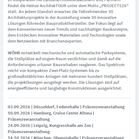
In Kooperation mit Länderarchitektenkammern und Partnern
findet die Heinze ArchitekTOUR unter dem Motto „PROJECTS26“
statt. An jedem Standort erwarten die Teilnehmenden 30
Architekturprojekte in der Ausstellung sowie 30 innovative
Lösungen führender Bauprodukthersteller. Der Fokus liegt auf
dem Kennenlernen neuer Trends und nachhaltiger Baukonzepte,
dem Entdecken innovativer Materialien und Technologien sowie
dem Netzwerken mit Branchenexperten.
WÖHR
entwickelt mechanische und automatische Parksysteme,
die Stellplätze auf engem Raum verdichten und damit auf die
Anforderungen urbaner Bauvorhaben reagieren. Das Spektrum
reicht von kompakten Zwei‑Platz‑Systemen bis zu
großmaßstäblichen Anlagen mit mehreren hundert Stellplätzen,
die projektbezogen ausgelegt werden. Die Lösungen sind auf
energieeffiziente und langlebige Konstruktionen ausgerichtet.
03.09.2026
| Düsseldorf, Federnhalle
| Präsenzveranstaltung
10.09.2026
| Hamburg, Cruise Center Altona
|
Präsenzveranstaltung
24.09.2026
| Leipzig, Kongresshalle am Zoo
|
Präsenzveranstaltung
14.10.2026
| München, Olympiahalle
| Präsenzveranstaltung