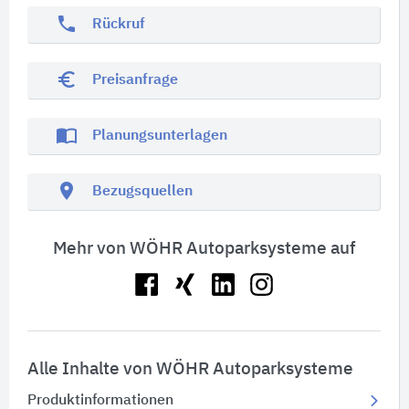
phone
Rückruf
euro_symbol
Preisanfrage
import_contacts
Planungsunterlagen
location_on
Bezugsquellen
Mehr von WÖHR Autoparksysteme auf
Alle Inhalte von WÖHR Autoparksysteme
Produktinformationen