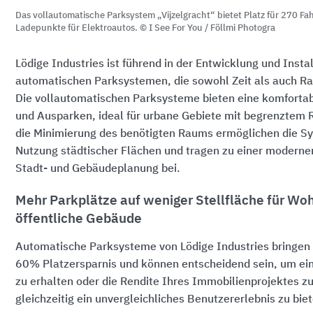
Das vollautomatische Parksystem „Vijzelgracht“ bietet Platz für 270 Fa
Ladepunkte für Elektroautos. © I See For You / Föllmi Photogra
Lödige Industries ist führend in der Entwicklung und Insta
automatischen Parksystemen, die sowohl Zeit als auch Ra
Die vollautomatischen Parksysteme bieten eine komfortabl
und Ausparken, ideal für urbane Gebiete mit begrenztem
die Minimierung des benötigten Raums ermöglichen die S
Nutzung städtischer Flächen und tragen zu einer moderne
Stadt- und Gebäudeplanung bei.
Mehr Parkplätze auf weniger Stellfläche für W
öffentliche Gebäude
Automatische Parksysteme von Lödige Industries bringen f
60% Platzersparnis und können entscheidend sein, um e
zu erhalten oder die Rendite Ihres Immobilienprojektes z
gleichzeitig ein unvergleichliches Benutzererlebnis zu bie