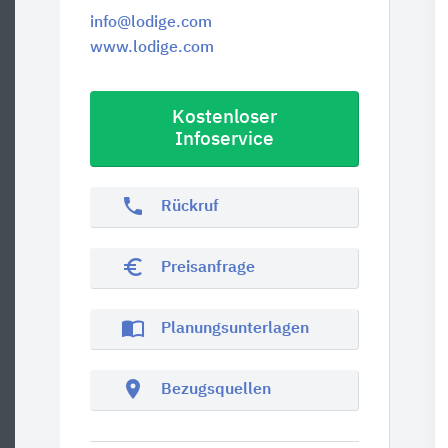
info@lodige.com
www.lodige.com
Kostenloser
Infoservice
phone
Rückruf
euro_symbol
Preisanfrage
import_contacts
Planungsunterlagen
location_on
Bezugsquellen