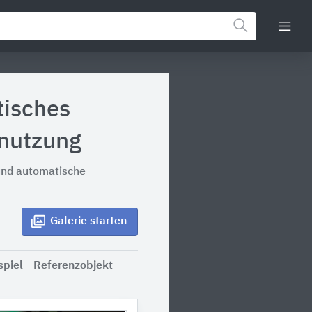
tisches
mnutzung
und automatische
Galerie
starten
spiel
Referenzobjekt