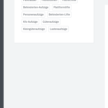
Parkhäuser
Hebebühnen
Hubtechnik
Behinderten-Aufzüge
Plattformlifte
Personenaufzüge
Behinderten-Lifte
Kfz-Aufzüge
Güteraufzüge
Kleingüteraufzüge
Lastenaufzüge