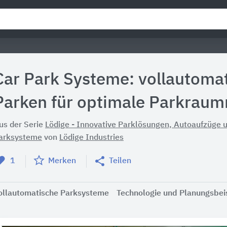
Car Park Systeme: vollautoma
Parken für optimale Parkrau
us der Serie
Lödige - Innovative Parklösungen, Autoaufzüge 
arksysteme
von
Lödige Industries
1
Merken
Teilen
ollautomatische Parksysteme
Technologie und Planungsbei