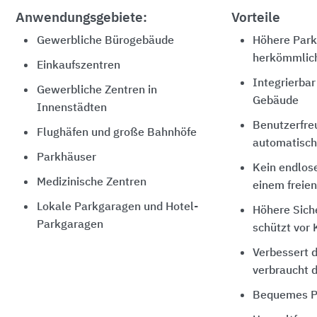
Anwendungsgebiete:
Vorteile
Gewerbliche Bürogebäude
Höhere Park
herkömmlic
Einkaufszentren
Integrierbar
Gewerbliche Zentren in
Gebäude
Innenstädten
Benutzerfre
Flughäfen und große Bahnhöfe
automatisch
Parkhäuser
Kein endlos
Medizinische Zentren
einem freien
Lokale Parkgaragen und Hotel-
Höhere Siche
Parkgaragen
schützt vor 
Verbessert d
verbraucht d
Bequemes P