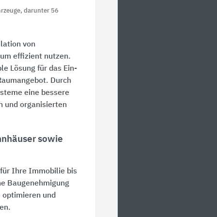
hrzeuge, darunter 56
llation von
um effizient nutzen.
e Lösung für das Ein-
 Raumangebot. Durch
ysteme eine bessere
n und organisierten
ohnhäuser sowie
ür Ihre Immobilie bis
ine Baugenehmigung
u optimieren und
ten.