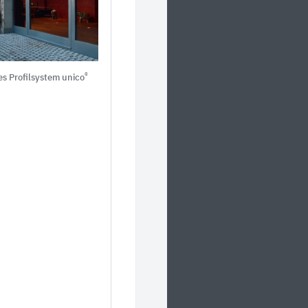
®
 Profilsystem unico