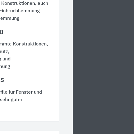
onstruktionen, auch
, Einbruchhemmung
shemmung
I
mte Konstruktionen,
hutz,
 und
mung
S
file für Fenster und
sehr guter