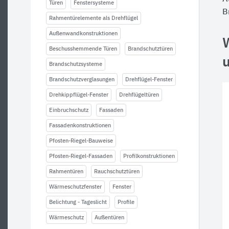
Türen
Fenstersysteme
B
Rahmentürelemente als Drehflügel
Außenwandkonstruktionen
Beschusshemmende Türen
Brandschutztüren
Brandschutzsysteme
Brandschutzverglasungen
Drehflügel-Fenster
Drehkippflügel-Fenster
Drehflügeltüren
Einbruchschutz
Fassaden
Fassadenkonstruktionen
Pfosten-Riegel-Bauweise
Pfosten-Riegel-Fassaden
Profilkonstruktionen
Rahmentüren
Rauchschutztüren
Wärmeschutzfenster
Fenster
Belichtung - Tageslicht
Profile
Wärmeschutz
Außentüren