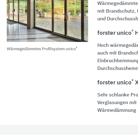
Wärmegedämmte K
mit Brandschutz
und Durchschus
®
forster unico
H
Hoch wärmegedäm
®
Wärmegedämmtes Profilsystem unico
auch mit Brandsc
Einbruchhemmung
Durchschusshem
®
forster unico
X
Sehr schlanke Pro
Verglasungen mit 
Wärmedämmung