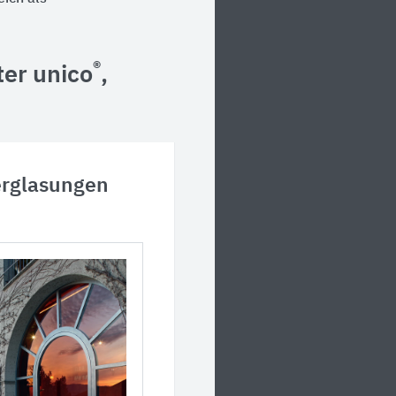
®
er unico
,
erglasungen