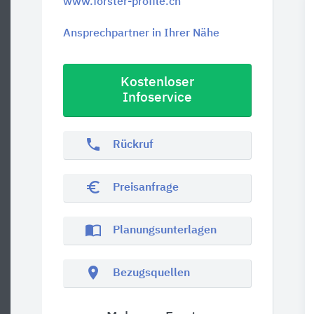
www.forster-profile.ch
Ansprechpartner in Ihrer Nähe
Kostenloser
Infoservice
phone
Rückruf
euro_symbol
Preisanfrage
import_contacts
Planungsunterlagen
location_on
Bezugsquellen