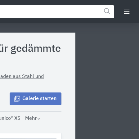
 für gedämmte
saden aus Stahl und
Galerie
starten
unico® XS
Mehr