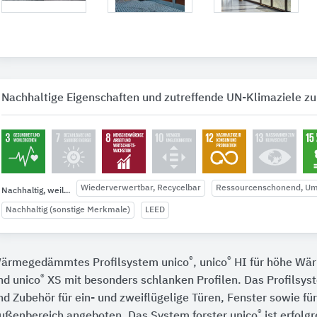
Nachhaltige Eigenschaften und zutreffende UN-Klimaziele zu
Wiederverwertbar, Recycelbar
Ressourcenschonend, U
Nachhaltig, weil...
Nachhaltig (sonstige Merkmale)
LEED
®
®
ärmegedämmtes Profilsystem unico
, unico
HI für höhe Wä
®
nd unico
XS mit besonders schlanken Profilen. Das Profilsys
nd Zubehör für ein- und zweiflügelige Türen, Fenster sowie fü
®
ußenbereich angeboten. Das System forster unico
ist erfolgr