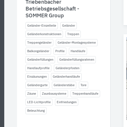
Triebenbacher
Betriebsgesellschaft -
SOMMER Group
Geländer-Einzelteile
Geländer
Geländerkonstruktionen
Treppen
Treppengeländer
Geländer-Montagesysteme
Balkongeländer
Profile
Handläufe
Geländerfüllungen
Geländerfüllungsrahmen
Handlaufprofile
Geländerpfosten
Einzäunungen
Geländerhandläufe
Geländergurte
Geländerstäbe
Tore
Zäune
Zaunbausysteme
Treppenhandläufe
LED-Lichtprofile
Einfriedungen
Beleuchtung