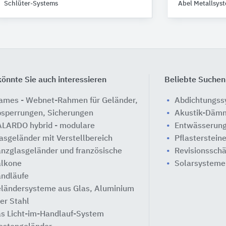
Schlüter-Systems
Abel Metallsys
önnte Sie auch interessieren
Beliebte Suchen
ames - Webnet-Rahmen für Geländer,
Abdichtungs
sperrungen, Sicherungen
Akustik-Däm
LARDO hybrid - modulare
Entwässerung
asgeländer mit Verstellbereich
Pflasterstein
nzglasgeländer und französische
Revisionssch
lkone
Solarsysteme
ndläufe
ländersysteme aus Glas, Aluminium
er Stahl
s Licht-im-Handlauf-System