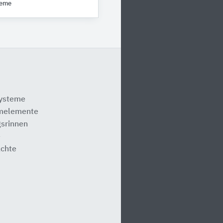
teme
systeme
melemente
srinnen
e
ächte