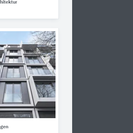
hitektur
ngen