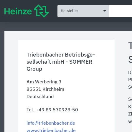
Hersteller
Triebenbacher Betriebsge-
sellschaft mbH - SOMMER
Group
D
P
Am Werbering 3
S
85551
Kirchheim
Deutschland
S
K
Tel. +49 89 570928-50
Z
w
info@triebenbacher.de
www.triebenbacher.de