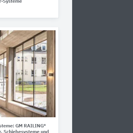
r-Systeme
steme: GM RAILING®
r, Schiebesysteme und