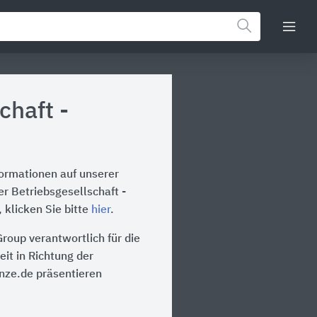
chaft -
formationen auf unserer
r Betriebsgesellschaft -
klicken Sie bitte
hier
.
roup verantwortlich für die
it in Richtung der
inze.de präsentieren