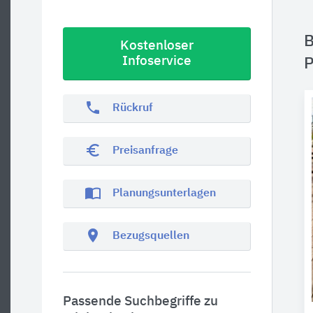
B
Kostenloser
Infoservice
P
phone
Rückruf
euro_symbol
Preisanfrage
import_contacts
Planungsunterlagen
location_on
Bezugsquellen
Passende Suchbegriffe zu