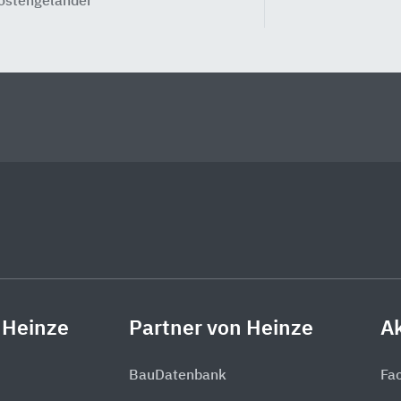
ostengeländer
 Heinze
Partner von Heinze
Ak
BauDatenbank
Fa