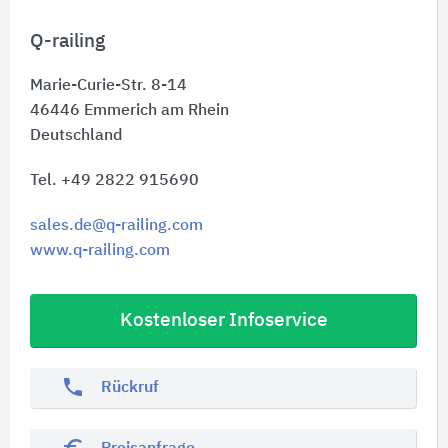
Q-railing
Marie-Curie-Str. 8-14
46446
Emmerich am Rhein
Deutschland
Tel. +49 2822 915690
sales.de@q-railing.com
www.q-railing.com
Kostenloser Infoservice
phone
Rückruf
euro_symbol