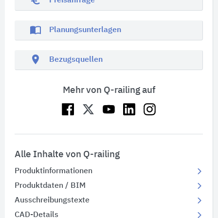
Preisanfrage
import_contacts
Planungsunterlagen
location_on
Bezugsquellen
Mehr von Q-railing auf
Alle Inhalte von Q-railing
Produktinformationen
Produktdaten / BIM
Ausschreibungstexte
CAD-Details