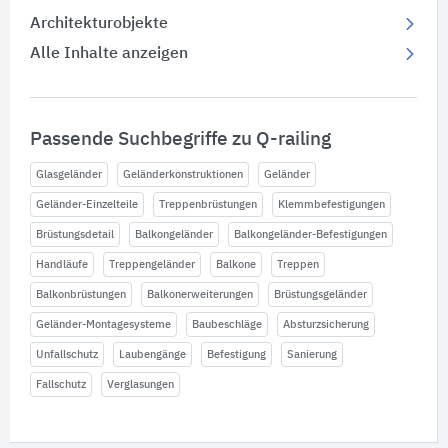
Architekturobjekte
Alle Inhalte anzeigen
Passende Suchbegriffe zu Q-railing
Glasgeländer
Geländerkonstruktionen
Geländer
Geländer-Einzelteile
Treppenbrüstungen
Klemmbefestigungen
Brüstungsdetail
Balkongeländer
Balkongeländer-Befestigungen
Handläufe
Treppengeländer
Balkone
Treppen
Balkonbrüstungen
Balkonerweiterungen
Brüstungsgeländer
Geländer-Montagesysteme
Baubeschläge
Absturzsicherung
Unfallschutz
Laubengänge
Befestigung
Sanierung
Fallschutz
Verglasungen