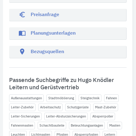
euro_symbol
Preisanfrage
import_contacts
Planungsunterlagen
location_on
Bezugsquellen
Passende Suchbegriffe zu Hugo Knödler
Leitern und Gerüstvertrieb
Außenausstattungen
Stadtmöblierung
Steigtechnik
Fahnen
Leiter-Zubehör
Arbeitsschutz
Schutzgerüste
Mast-Zubehör
Leiter-Sicherungen
Leiter-Absturzsicherungen
Absperrpoller
Fahnenmasten
Schachtbauteile
Beleuchtungsanlagen
Masten
Leuchten
Lichtmasten
Pfosten
Absperrpfosten
Leitern