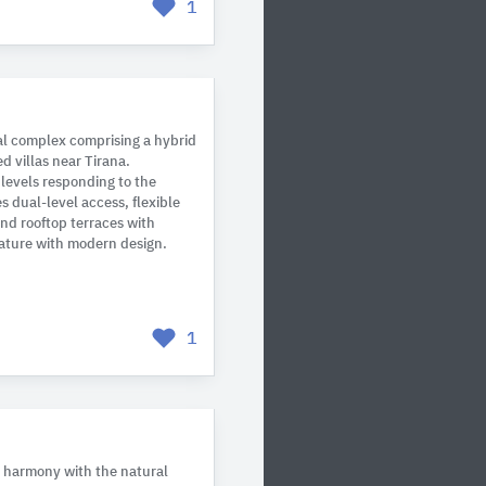
1
al complex comprising a hybrid
d villas near Tirana.
levels responding to the
es dual-level access, flexible
and rooftop terraces with
ature with modern design.
1
in harmony with the natural