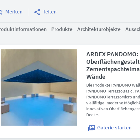
Merken
Teilen
roduktinformationen
Produkte
Architekturobjekte
Aussc
ARDEX PANDOMO:
Oberflächengestalt
Zementspachtelmas
Wände
Die Produkte PANDOMO Wall
PANDOMO
TerrazzoBasic, P
PANDOMO
TerrazzoMicro u
vielfältige, moderne Möglich
innovativen Oberflächenges
Decke.
Galerie
starten