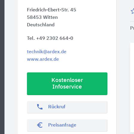
Friedrich-Ebert-Str. 45
58453
Witten
Deutschland
P
Tel. +49 2302 664-0
technik@ardex.de
www.ardex.de
Kostenloser
Infoservice
phone
Rückruf
euro_symbol
Preisanfrage