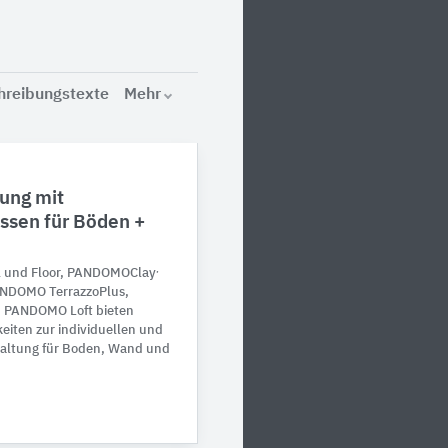
hreibungstexte
Mehr
ung mit
sen für Böden +
,
 und Floor, PANDOMO
Clay
ANDOMO TerrazzoPlus,
nd PANDOMO
Loft bieten
keiten zur individuellen und
taltung für Boden, Wand und