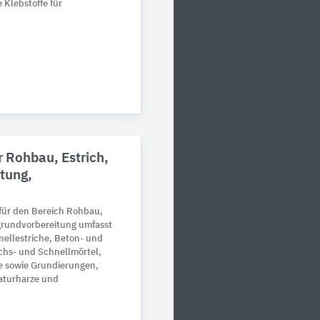
Klebstoffe für
 Rohbau, Estrich,
tung,
ür den Bereich Rohbau,
grundvorbereitung umfasst
ellestriche, Beton- und
chs- und Schnellmörtel,
e sowie Grundierungen,
aturharze und