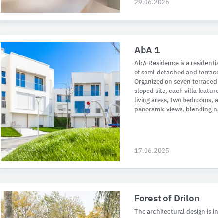
29.06.2026
AbA 1
AbA Residence is a residenti
of semi-detached and terrace
Organized on seven terraced 
sloped site, each villa featur
living areas, two bedrooms, 
panoramic views, blending n
17.06.2025
Forest of Drilon
The architectural design is 