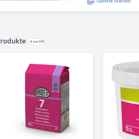
Galerie
starten
rodukte
4 von 195