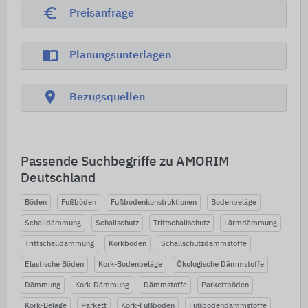
euro_symbol
Preisanfrage
import_contacts
Planungsunterlagen
location_on
Bezugsquellen
Passende Suchbegriffe zu AMORIM
Deutschland
Böden
Fußböden
Fußbodenkonstruktionen
Bodenbeläge
Schalldämmung
Schallschutz
Trittschallschutz
Lärmdämmung
Trittschalldämmung
Korkböden
Schallschutzdämmstoffe
Elastische Böden
Kork-Bodenbeläge
Ökologische Dämmstoffe
Dämmung
Kork-Dämmung
Dämmstoffe
Parkettböden
Kork-Beläge
Parkett
Kork-Fußböden
Fußbodendämmstoffe