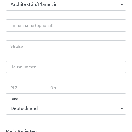
Firmenname (optional)
Straße
Hausnummer
Textile modulare Bodenbeläge
Interface
PLZ
Ort
Land
Mein Anliegen