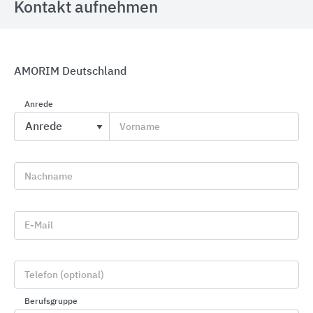
Kontakt aufnehmen
AMORIM Deutschland
Anrede
Profile für Wand, Boden, Treppe und Sanierung
Vorname
Blanke Systems
Nachname
E-Mail
Telefon (optional)
Berufsgruppe