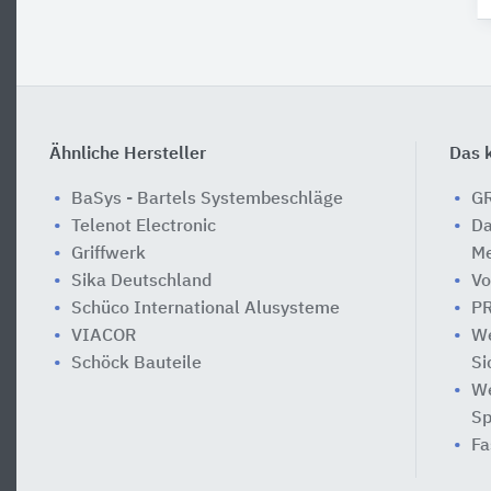
Ähnliche Hersteller
Das k
BaSys - Bartels Systembeschläge
GR
Telenot Electronic
Da
Griffwerk
Me
Sika Deutschland
Vo
Schüco International Alusysteme
PR
VIACOR
We
Schöck Bauteile
Si
We
Sp
Fa