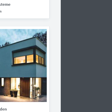
ysteme
n
aden