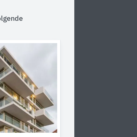
olgende