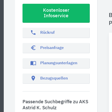
Kostenloser
B
Infoservice
P
phone
Rückruf
euro_symbol
Preisanfrage
import_contacts
Planungsunterlagen
location_on
Bezugsquellen
Passende Suchbegriffe zu AKS
Astrid K. Schulz