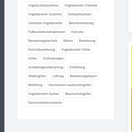
Vogelschutzsysteme
Vogelabwehr-Zubehör
Vogelabwehr-Systeme
Gebäudeschutz
Gebäude-Vogelabwehr
Betonbewehrung
Fußbodenkonstruktionen
Estriche
Bewehrungstechnik
Böden
Bewehrung
Estrichbewehrung
Vogelabwehr-Gitter
Gitter
Einfriedungen
Schädlingsbekämpfung
Entlüftung
Wellengitter
Lüftung
Bewehrungsfasern
Belüftung
Dachrinnen-Laubschutzgitter
Vogelabwehr-Spikes
Baumschutzgitter
Dachrinnenformstücke