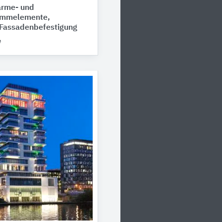
rme- und
dämmelemente,
Fassadenbefestigung
e