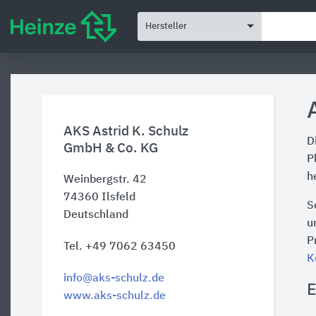
Hersteller
AKS Astrid K. Schulz
D
GmbH & Co. KG
P
h
Weinbergstr. 42
74360
Ilsfeld
S
Deutschland
u
P
Tel. +49 7062 63450
K
info@aks-schulz.de
E
www.aks-schulz.de