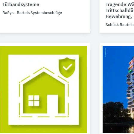
Türbandsysteme
Tragende Wä
Trittschall
BaSys - Bartels Systembeschläge
Bewehrung, 
Schöck Bauteil