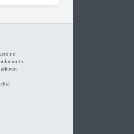
systeme
melemente
srinnen
e
ächte