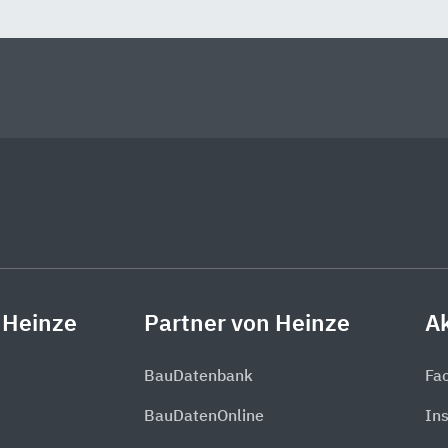
 Heinze
Partner von Heinze
Ak
BauDatenbank
Fa
BauDatenOnline
In