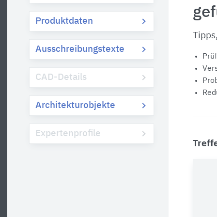
ge
Produktdaten
Tipps
Ausschreibungstexte
Prüf
Vers
CAD-Details
Prob
Redu
Architekturobjekte
Expertenprofile
Treff