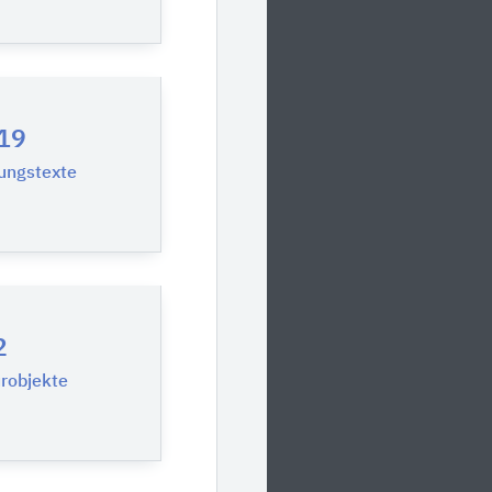
19
ungstexte
2
urobjekte