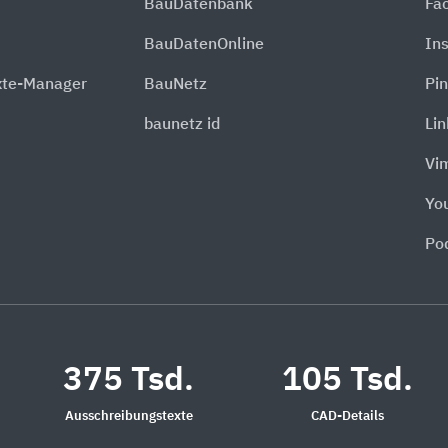
BauDatenbank
Fa
BauDatenOnline
In
xte-Manager
BauNetz
Pin
baunetz id
Li
Vi
Yo
Po
375 Tsd.
105 Tsd.
Ausschreibungstexte
CAD-Details