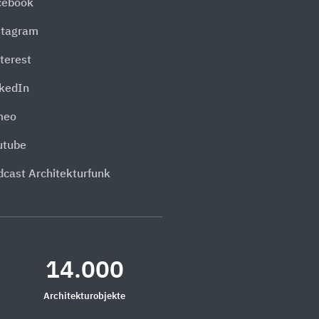
cebook
stagram
terest
nkedIn
meo
utube
dcast Architekturfunk
14.000
Architekturobjekte