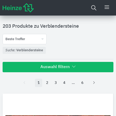
203 Produkte zu
Verblendersteine
Beste Treffer
Suche:
Verblendersteine
Auswahl filtern
Hersteller
1
2
3
4
6
Vandersanden
195
wienerberger
7
CAPAROL Farben Lacke Bautenschutz
1
Digitale Daten