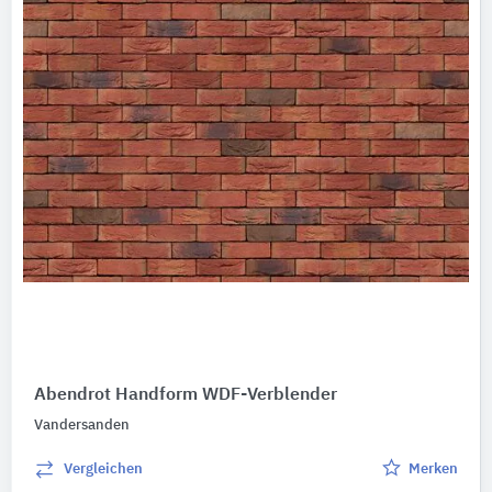
BIM-Daten
Ausschreibungstexte
Abbildungen
Nachhaltigkeit
Umweltdeklarationen (EPDs)
Produktkategorie
Verblendersteine
195
Riemchen
8
Abendrot Handform WDF-Verblender
Vandersanden
Vergleichen
Merken