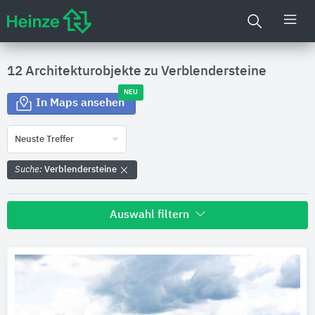
12 Architekturobjekte zu
Verblendersteine
NEU
In Maps ansehen
Neuste Treffer
Suche:
Verblendersteine
Auswahl filtern
Land
Bitte auswählen
Bundesland