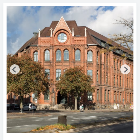
Alle Hersteller anzeigen
Gebäude
Bitte auswählen
Fertigstellung (Jahr)
Bitte wählen…
Baumaßnahme
Bitte auswählen
Tragwerkskonstruktion
Bitte auswählen
Vollgeschosse
Bitte auswählen
Energiestandard