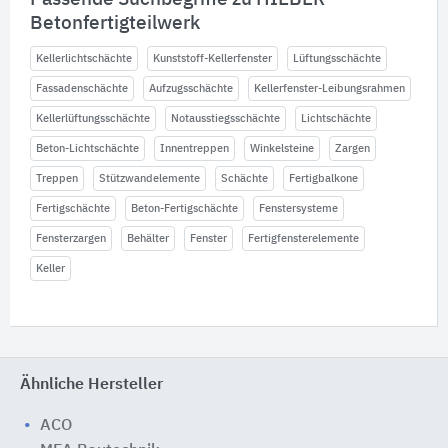
Betonfertigteilwerk
Kellerlichtschächte
Kunststoff-Kellerfenster
Lüftungsschächte
Fassadenschächte
Aufzugsschächte
Kellerfenster-Leibungsrahmen
Kellerlüftungsschächte
Notausstiegsschächte
Lichtschächte
Beton-Lichtschächte
Innentreppen
Winkelsteine
Zargen
Treppen
Stützwandelemente
Schächte
Fertigbalkone
Fertigschächte
Beton-Fertigschächte
Fenstersysteme
Fensterzargen
Behälter
Fenster
Fertigfensterelemente
Keller
Ähnliche Hersteller
ACO