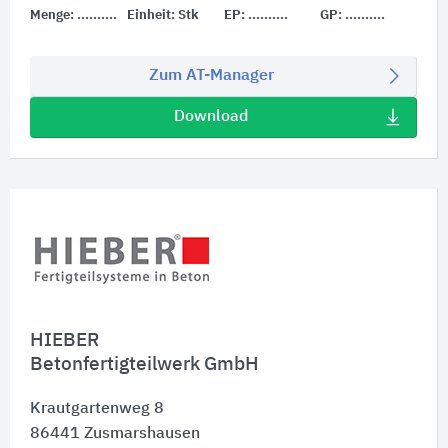
Menge:
..........
Einheit:
Stk
EP:
..........
GP:
..........
Zum AT-Manager
Download
HIEBER
Betonfertigteilwerk GmbH
Krautgartenweg 8
86441
Zusmarshausen