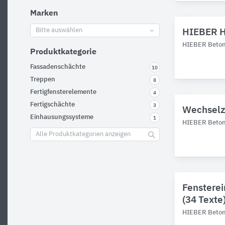
Marken
Bitte auswählen
HIEBER H
HIEBER Betonf
Produktkategorie
Fassadenschächte
10
Treppen
8
Fertigfensterelemente
4
Fertigschächte
3
Wechselza
Einhausungssysteme
1
HIEBER Betonf
Alle Produktkategorien anzeigen
Fensterei
(34 Texte
HIEBER Betonf