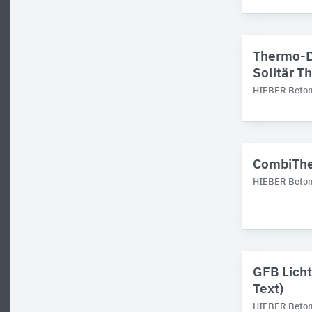
Thermo-D
Solitär T
HIEBER Betonf
CombiThe
HIEBER Betonf
GFB Licht
Text)
HIEBER Betonf