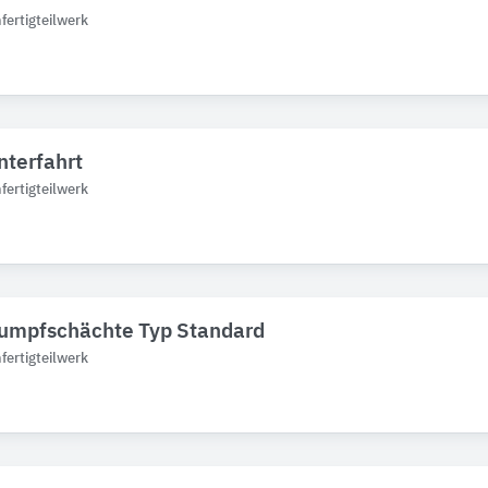
ertigteilwerk
nterfahrt
ertigteilwerk
mpfschächte Typ Standard
ertigteilwerk