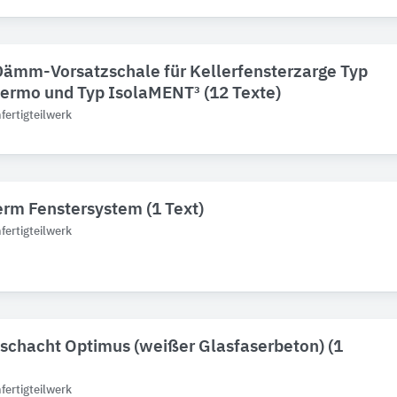
ämm-Vorsatzschale für Kellerfensterzarge Typ
hermo und Typ IsolaMENT³ (12 Texte)
ertigteilwerk
rm Fenstersystem (1 Text)
ertigteilwerk
schacht Optimus (weißer Glasfaserbeton) (1
ertigteilwerk