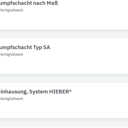
umpfschacht nach Maß
ertigteilwerk
mpfschacht Typ SA
ertigteilwerk
einhausung, System HIEBER®
ertigteilwerk