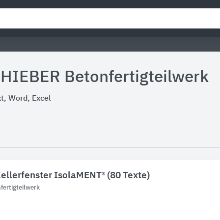
 HIEBER Betonfertigteilwerk
, Word, Excel
llerfenster IsolaMENT³ (80 Texte)
ertigteilwerk