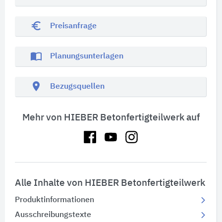
euro_symbol
Preisanfrage
import_contacts
Planungsunterlagen
location_on
Bezugsquellen
Mehr von HIEBER Betonfertigteilwerk auf
Alle Inhalte von HIEBER Betonfertigteilwerk
Produktinformationen
Ausschreibungstexte