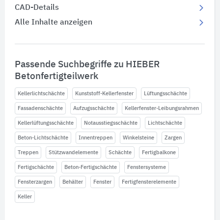
CAD-Details
Alle Inhalte anzeigen
Passende Suchbegriffe zu HIEBER
Betonfertigteilwerk
Kellerlichtschächte
Kunststoff-Kellerfenster
Lüftungsschächte
Fassadenschächte
Aufzugsschächte
Kellerfenster-Leibungsrahmen
Kellerlüftungsschächte
Notausstiegsschächte
Lichtschächte
Beton-Lichtschächte
Innentreppen
Winkelsteine
Zargen
Treppen
Stützwandelemente
Schächte
Fertigbalkone
Fertigschächte
Beton-Fertigschächte
Fenstersysteme
Fensterzargen
Behälter
Fenster
Fertigfensterelemente
Keller