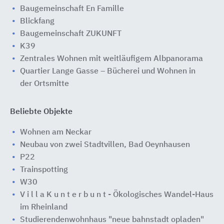
Baugemeinschaft En Famille
Blickfang
Baugemeinschaft ZUKUNFT
K39
Zentrales Wohnen mit weitläufigem Albpanorama
Quartier Lange Gasse – Bücherei und Wohnen in
der Ortsmitte
Beliebte Objekte
Wohnen am Neckar
Neubau von zwei Stadtvillen, Bad Oeynhausen
P22
Trainspotting
W30
V i l l a K u n t e r b u n t - Ökologisches Wandel-Haus
im Rheinland
Studierendenwohnhaus "neue bahnstadt opladen"