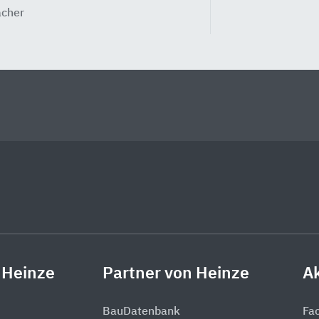
cher
 Heinze
Partner von Heinze
Ak
BauDatenbank
Fa