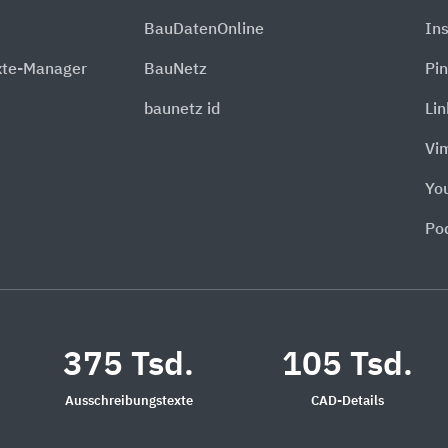
BauDatenOnline
In
xte-Manager
BauNetz
Pin
baunetz id
Li
Vi
Yo
Po
375 Tsd.
105 Tsd.
Ausschreibungstexte
CAD-Details