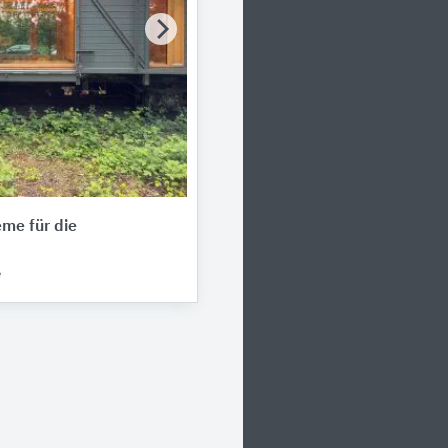
me für die
e