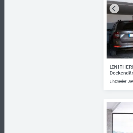
LINITHERM
Deckend
Linzmeier B