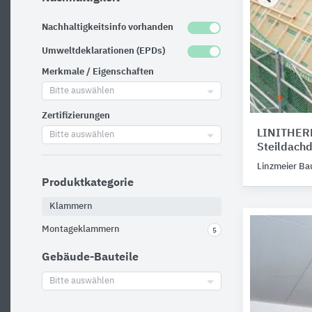
Nachhaltigkeitsinfo vorhanden
Umweltdeklarationen (EPDs)
Merkmale / Eigenschaften
Bitte auswählen
Zertifizierungen
LINITHERM
Bitte auswählen
Steildac
Linzmeier B
Produktkategorie
Klammern
Montageklammern
5
Gebäude-Bauteile
Bitte auswählen