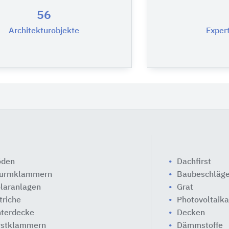
56
Architekturobjekte
Expert
öden
Dachfirst
turmklammern
Baubeschläg
laranlagen
Grat
triche
Photovoltaik
terdecke
Decken
rstklammern
Dämmstoffe