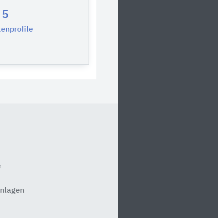
5
enprofile
e
anlagen