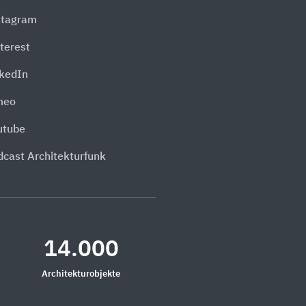
stagram
terest
nkedIn
meo
utube
dcast Architekturfunk
14.000
Architekturobjekte