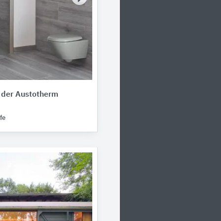
 der Austotherm
fe