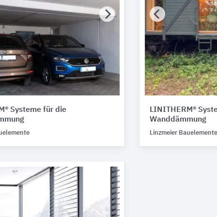
® Systeme für die
LINITHERM® Syste
ämmung
Wanddämmung
auelemente
Linzmeier Bauelement