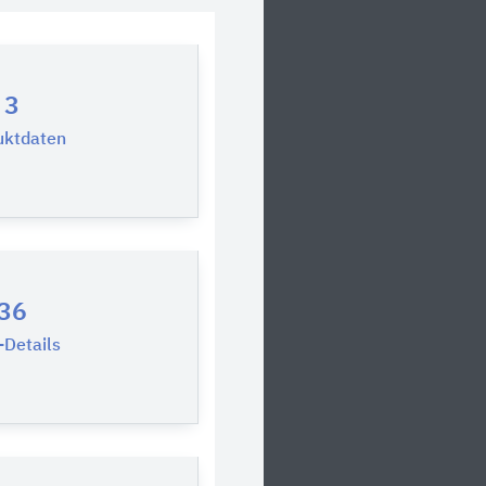
3
uktdaten
36
Details