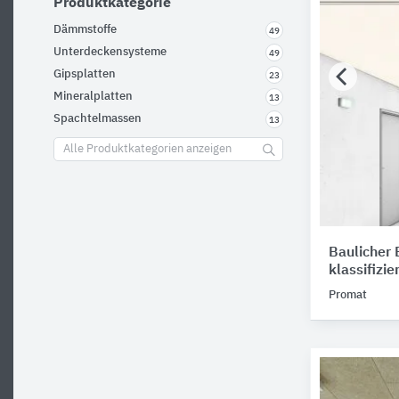
Produktkategorie
Dämmstoffe
49
Unterdeckensysteme
49
Gipsplatten
23
Mineralplatten
13
Spachtelmassen
13
Alle Produktkategorien anzeigen
Baulicher 
klassifizi
Promat