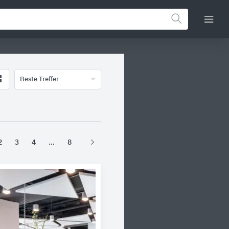
Beste Treffer
2
3
4
8