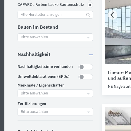
CAPAROL Farben Lacke Bautenschutz
8
Alle Hersteller anzeigen
Bauen im Bestand
Bitte auswählen
Nachhaltigkeit
Nachhaltigkeitsinfo vorhanden
Lineare Me
Umweltdeklarationen (EPDs)
und außen
Merkmale / Eigenschaften
NE Nagelstut
Bitte auswählen
Zertifizierungen
Bitte auswählen