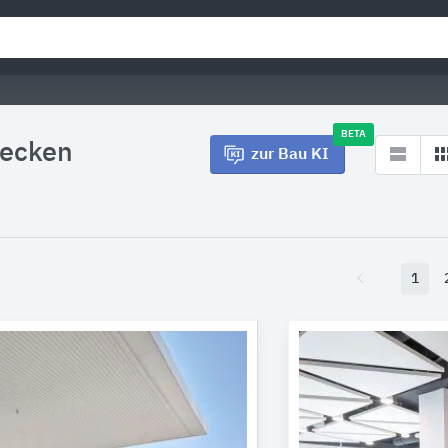
BETA
ecken
zur Bau KI
1