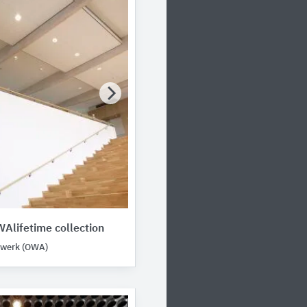
lifetime collection
nwerk (OWA)