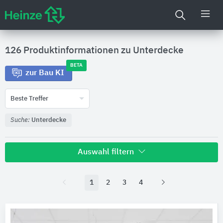
126 Produktinformationen zu
Unterdecke
BETA
zur Bau KI
Beste Treffer
Suche:
Unterdecke
Auswahl filtern
Hersteller
1
2
3
4
Etex Building Performance Geschäftsbereich Siniat
9
Odenwald Faserplattenwerk (OWA)
9
Knauf Gips
8