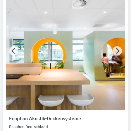
Hunter Douglas Architectural
7
Fundermax
4
Alle Hersteller anzeigen
Bauen im Bestand
Bitte auswählen
Nachhaltigkeit
Nachhaltigkeitsinfo vorhanden
Umweltdeklarationen (EPDs)
Merkmale / Eigenschaften
Bitte auswählen
Zertifizierungen
Bitte auswählen
Ecophon Akustik-Deckensysteme
Ecophon Deutschland