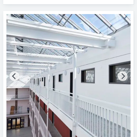
Produktkategorie
Unterdeckensysteme
49
Gipsplatten
17
Mineralplatten
13
Dämmstoffe
10
Gipsvliesplatten
7
Alle Produktkategorien anzeigen