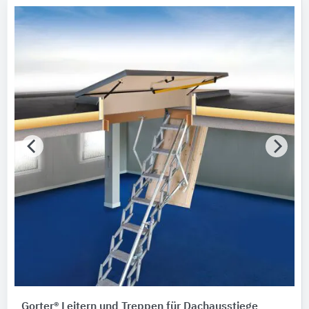
Bitte auswählen
Untergründe, Lage
Bitte auswählen
Werkstoff
Bitte auswählen
Kategorie Treppen
Bitte auswählen
Bauart
Bitte auswählen
Gorter® Leitern und Treppen für Dachausstiege