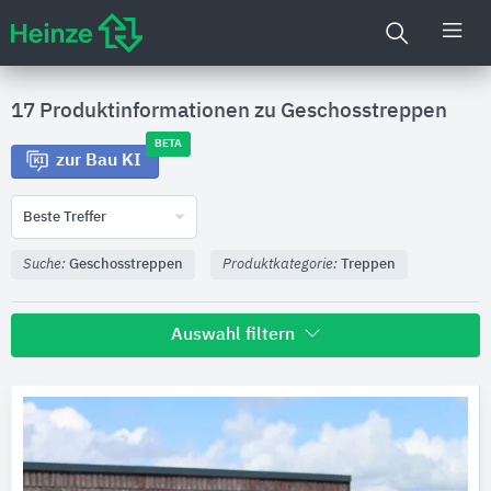
17 Produktinformationen zu
Geschosstreppen
BETA
zur Bau KI
Beste Treffer
Suche:
Geschosstreppen
Produktkategorie:
Treppen
Auswahl filtern
Hersteller
Nautilus Treppen
6
SPRENG
5
Wachenfeld Natursteinwerk
2