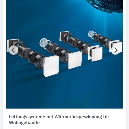
REHAU Window Solutions
7
Schüco International Stahlsysteme
7
Alle Hersteller anzeigen
Bauen im Bestand
Bitte auswählen
Nachhaltigkeit
Nachhaltigkeitsinfo vorhanden
Umweltdeklarationen (EPDs)
Merkmale / Eigenschaften
Bitte auswählen
Zertifizierungen
Bitte auswählen
Lüftungssysteme mit Wärmerückgewinnung für
Wohngebäude