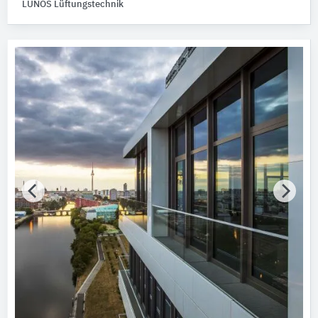
LUNOS Lüftungstechnik
Produktkategorie
Profilsysteme für Fenster/Türen
30
Türen
20
Waschbecken
11
Aufzüge
10
Möbel
9
Alle Produktkategorien anzeigen