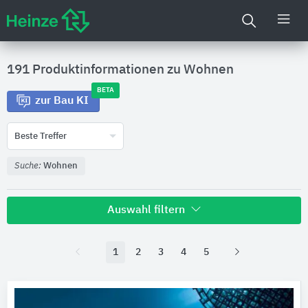
191 Produktinformationen zu
Wohnen
BETA
zur Bau KI
Beste Treffer
Suche:
Wohnen
Auswahl filtern
Hersteller
1
2
3
4
5
Geberit
17
Uzin Utz
8
Forster Profilsysteme
7