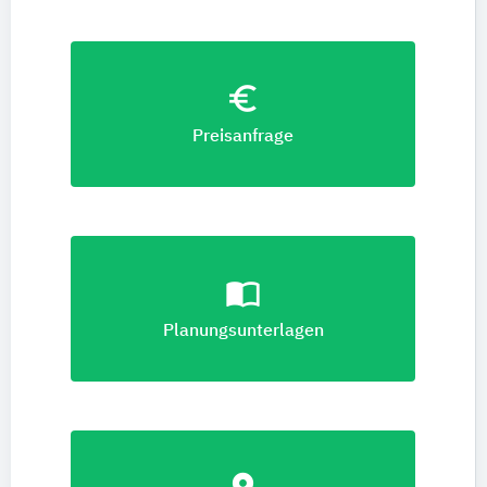
euro_symbol
Preisanfrage
import_contacts
Planungsunterlagen