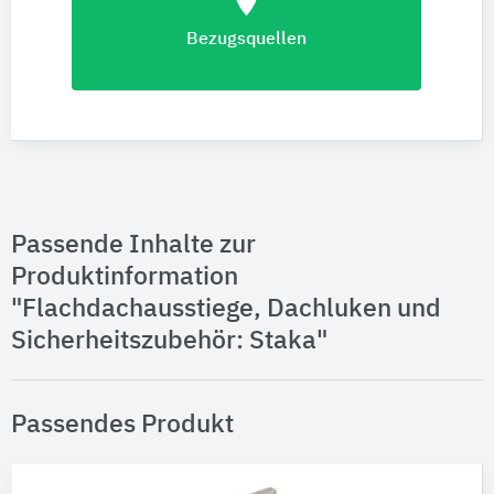
location_on
Bezugsquellen
Passende Inhalte zur
Produktinformation
"Flachdachausstiege, Dachluken und
Sicherheitszubehör: Staka"
Passendes Produkt