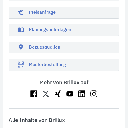
euro_symbol
Preisanfrage
import_contacts
Planungsunterlagen
location_on
Bezugsquellen
Musterbestellung
Mehr von Brillux auf
Alle Inhalte von Brillux