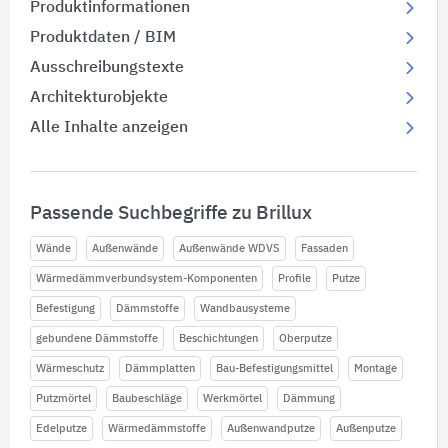
Produktinformationen
Produktdaten / BIM
Ausschreibungstexte
Architekturobjekte
Alle Inhalte anzeigen
Passende Suchbegriffe zu Brillux
Wände
Außenwände
Außenwände WDVS
Fassaden
Wärmedämmverbundsystem-Komponenten
Profile
Putze
Befestigung
Dämmstoffe
Wandbausysteme
gebundene Dämmstoffe
Beschichtungen
Oberputze
Wärmeschutz
Dämmplatten
Bau-Befestigungsmittel
Montage
Putzmörtel
Baubeschläge
Werkmörtel
Dämmung
Edelputze
Wärmedämmstoffe
Außenwandputze
Außenputze