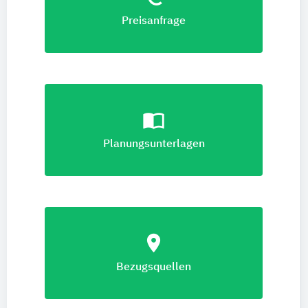
Preisanfrage
import_contacts
Planungsunterlagen
location_on
Bezugsquellen