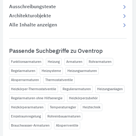
Ausschreibungstexte
Architekturobjekte
Alle Inhalte anzeigen
Passende Suchbegriffe zu Oventrop
Funktionsarmaturen
Heizung
Armaturen
Rohrarmaturen
Regelarmaturen
Heizsysteme
Heizungsarmaturen
Absperrarmaturen
Thermostatventile
Heizkörper-Thermostatventile
Regulierarmaturen
Heizungsanlagen
Regelarmaturen ohne Hilfsenergie
Heizkörperzubehör
Heizkörperarmaturen
Temperaturregler
Heiztechnik
Einzelraumregelung
Rohreinbauarmaturen
Brauchwasser-Armaturen
Absperrventile