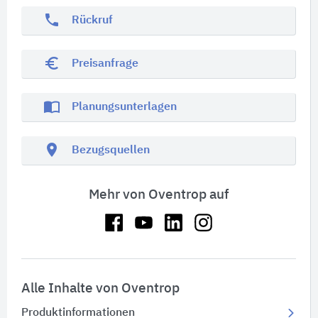
phone
Rückruf
euro_symbol
Preisanfrage
import_contacts
Planungsunterlagen
location_on
Bezugsquellen
Mehr von Oventrop auf
Alle Inhalte von Oventrop
Produktinformationen