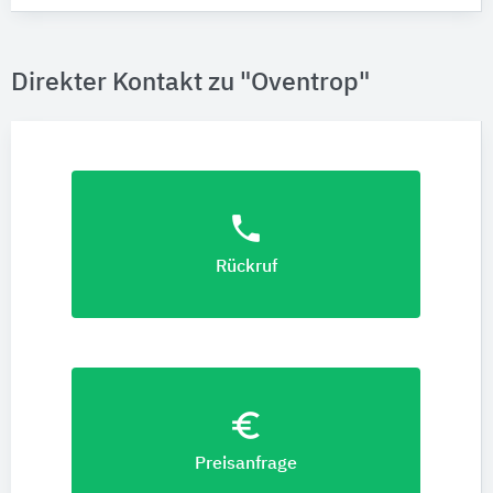
Direkter Kontakt zu "Oventrop"
phone
Rückruf
euro_symbol
Preisanfrage