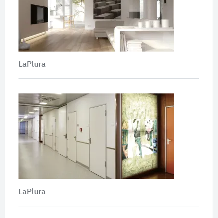
LaPlura
LaPlura