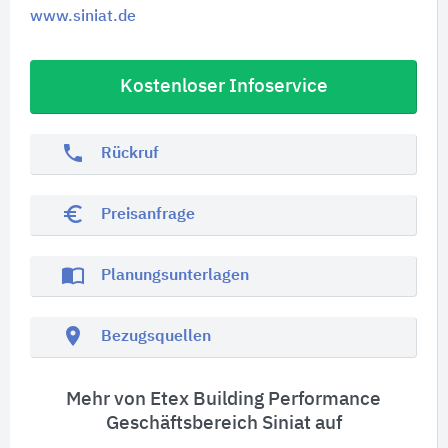
www.siniat.de
Kostenloser Infoservice
phone
Rückruf
euro_symbol
Preisanfrage
import_contacts
Planungsunterlagen
location_on
Bezugsquellen
Mehr von Etex Building Performance
Geschäftsbereich Siniat auf