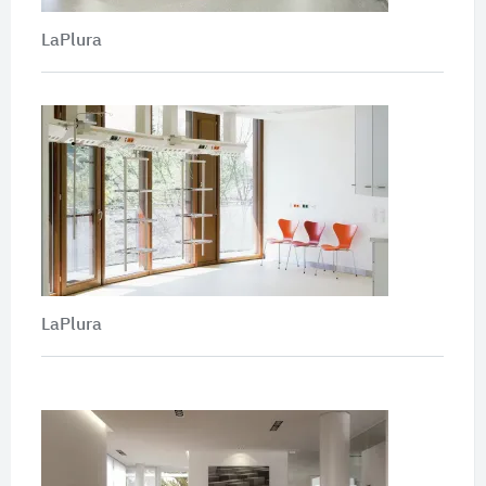
LaPlura
LaPlura