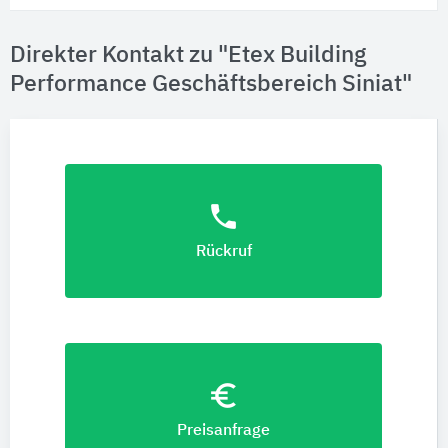
Direkter Kontakt zu "Etex Building
Performance Geschäftsbereich Siniat"
phone
Rückruf
euro_symbol
Preisanfrage