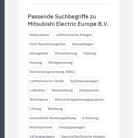
Passende Suchbegriffe zu
Mitsubishi Electric Europe B.V.
Kühlsysteme
Lufttechnische Anlagen
Split-Raumklimageräte
Klimaanlagen
Klimageräte
Klimatisierung
Kühlung
Heizung
Rückgewinnung
Wärmerückgewinnung (WRG)
Lufttechnische Geräte
Splitklimaanlagen
Luftkühler
Raumkühlung
Heizsysteme
Wohnräume
Wärmerückgewinnungssysteme
Lüftung
Belüftung
kontrollierte Wohnungslüftung
Entlüftung
Arbeitszimmer
Heizungsanlagen
Lüftungsanlagen
Raumlufttechnische Anlagen