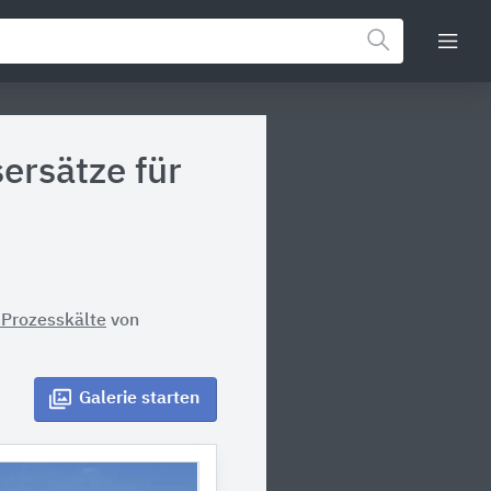
ersätze für
 Prozesskälte
von
Galerie
starten