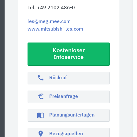
Tel. +49 2102 486-0
les@meg.mee.com
www.mitsubishi-les.com
Kostenloser
Infoservice
phone
Rückruf
euro_symbol
Preisanfrage
import_contacts
Planungsunterlagen
location_on
Bezugsquellen