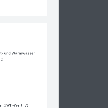
alt- und Warmwasser
ng
e (GWP-Wert: 7)