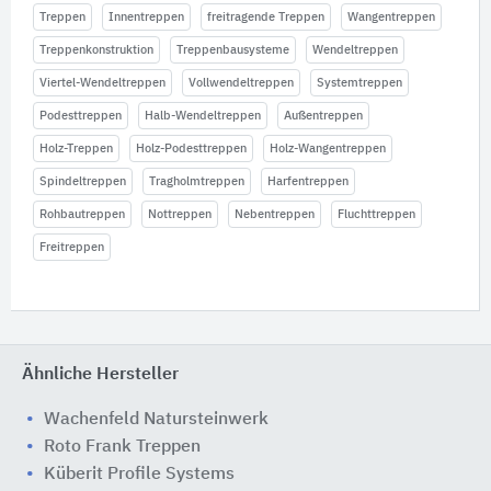
Treppen
Innentreppen
freitragende Treppen
Wangentreppen
Treppenkonstruktion
Treppenbausysteme
Wendeltreppen
Viertel-Wendeltreppen
Vollwendeltreppen
Systemtreppen
Podesttreppen
Halb-Wendeltreppen
Außentreppen
Holz-Treppen
Holz-Podesttreppen
Holz-Wangentreppen
Spindeltreppen
Tragholmtreppen
Harfentreppen
Rohbautreppen
Nottreppen
Nebentreppen
Fluchttreppen
Freitreppen
Ähnliche Hersteller
Wachenfeld Natursteinwerk
Roto Frank Treppen
Küberit Profile Systems