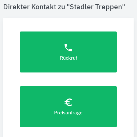
Direkter Kontakt zu "Stadler Treppen"
phone
Rückruf
euro_symbol
Preisanfrage