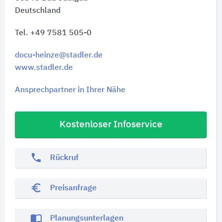
Deutschland
Tel. +49 7581 505-0
docu-heinze@stadler.de
www.stadler.de
Ansprechpartner in Ihrer Nähe
Kostenloser Infoservice
phone
Rückruf
euro_symbol
Preisanfrage
import_contacts
Planungsunterlagen