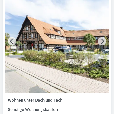
Bundesland
Bitte auswählen
AWARD Jahr
Bitte auswählen
AWARD Typ
Bitte auswählen
AWARD Auszeichnung
Bitte auswählen
Hersteller
Stadler Treppen
Wohnen unter Dach und Fach
Gebäude
Sonstige Wohnungsbauten
Bitte auswählen