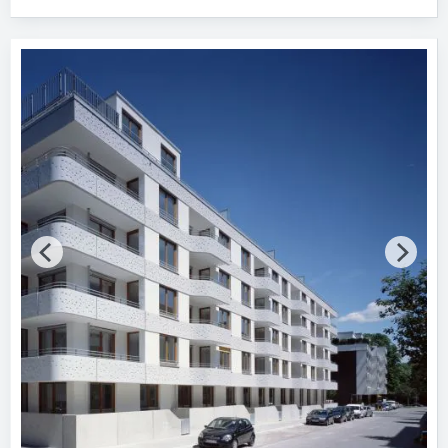
Fertigstellung (Jahr)
Bitte wählen…
Baumaßnahme
Bitte auswählen
Tragwerkskonstruktion
Bitte auswählen
Vollgeschosse
Bitte auswählen
Energiestandard
Bitte auswählen
Zertifikat vorhanden