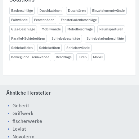
Baubeschläge
Duschkabinen
Duschtüren
Einzelelementwände
Faltwände
Fensterläden
Fensterladenbeschläge
Glas-Beschläge
Mobilwände
Möbelbeschläge
Raumspartüren
Parallel-Schiebetüren
Schiebebeschläge
Schiebeladenbeschläge
Schiebeläden
Schiebetüren
Schiebewände
bewegliche Trennwände
Beschläge
Türen
Möbel
Ähnliche Hersteller
Geberit
Griffwerk
fischerwerke
Leviat
Novoferm