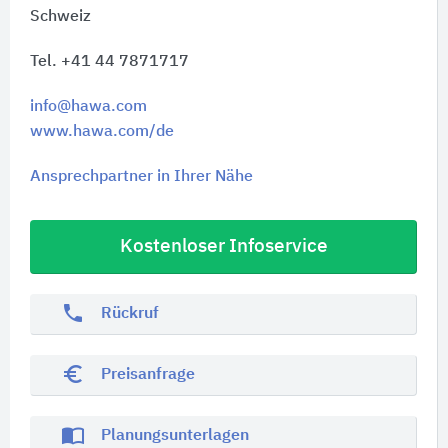
Schweiz
Tel. +41 44 7871717
info@hawa.com
www.hawa.com/de
Ansprechpartner in Ihrer Nähe
Kostenloser Infoservice
phone
Rückruf
euro_symbol
Preisanfrage
import_contacts
Planungsunterlagen